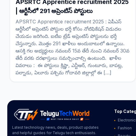
APSRTC Apprentice recruitment 2025
| ఆర్టీసీలో 291 అప్రెంటిస్ పోస్టులు
APSRTC Apprentice recruitment 2025 : ఏపీఎస్
ఆర్టీసీలో అప్రెంటిస్ పోస్టుల భర్తీ కోసం నోటిఫికేషన్ విడుదల
చేయడం జరిగింది. ఐటీఐ ట్రేడ్ అప్రెంటిస్ పోస్టులను భర్తీ
చేస్తున్నారు. మొత్తం 291 ఖాళీలు అందుబాటులో ఉన్నాయి.
ఆసక్తి గల అభ్యర్థులు నవంబర్ 15వ తేదీ నుంచి నవంబర్ 30వ
తేదీ వరకు దరఖాస్తులు సమర్పించాల్సి ఉంటుంది. ఖాళీల
వివరాలు : ఈ పోస్టులు క్రిష్ణా, ఎన్టీఆర్, గుంటూరు, బాపట్ల,
పల్నాడు, ఏలూరు పశ్చిమ గోదావరి జిల్లాల్లో ఈ […]
Top Categ
Electronic
Latest technology news, deals, product updates
Fashion
and helpful guides for Telugu tech enthusiasts.
Beauty