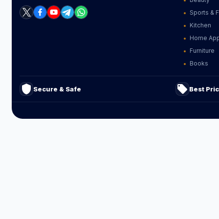
Sports & 
Kitchen
Home App
Furniture
Books
shield
local_offer
Secure & Safe
Best Pri