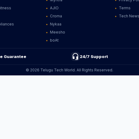
Fitness
AJIO
Terms
Croma
Tech New
liances
Nykaa
Meesho
boAt
headset_mic
ce Guarantee
24/7 Support
© 2026 Telugu Tech World. All Rights Reserved.