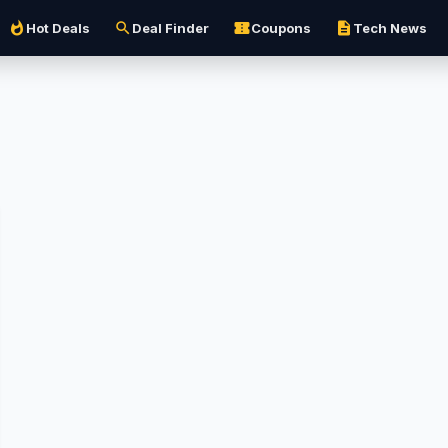
whatshot
search
confirmation_number
description
Hot Deals
Deal Finder
Coupons
Tech News