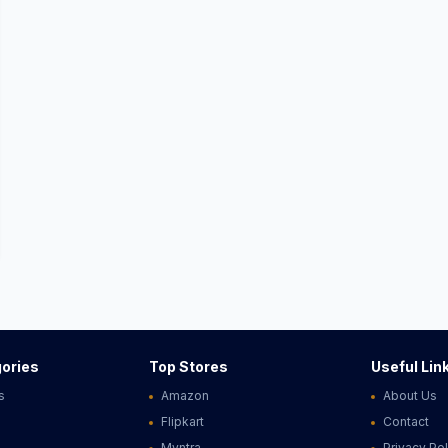
ories
Top Stores
Useful Lin
s
Amazon
About Us
Flipkart
Contact
Myntra
Privacy Pol