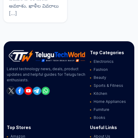
అవకాశం. ఖాళీల వివరాలు
[…]
Top Categories
Electronics
Latest technology news, deals, product
Fashion
updates and helpful guides for Telugu tech
Beauty
enthusiasts.
Sports & Fitness
Kitchen
Home Appliances
Furniture
Books
Top Stores
Useful Links
Amazon
About Us