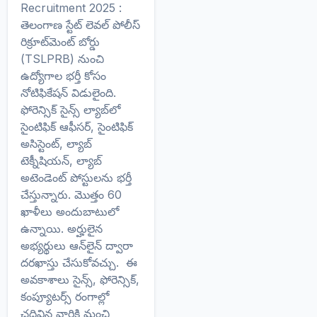
Recruitment 2025 :
తెలంగాణ స్టేట్ లెవల్ పోలీస్
రిక్రూట్‌మెంట్ బోర్డు
(TSLPRB) నుంచి
ఉద్యోగాల భర్తీ కోసం
నోటిఫికేషన్ విడులైంది.
ఫోరెన్సిక్ సైన్స్ ల్యాబ్‌లో
సైంటిఫిక్ ఆఫీసర్, సైంటిఫిక్
అసిస్టెంట్, ల్యాబ్
టెక్నీషియన్, ల్యాబ్
అటెండెంట్ పోస్టులను భర్తీ
చేస్తున్నారు. మొత్తం 60
ఖాళీలు అందుబాటులో
ఉన్నాయి. అర్హులైన
అభ్యర్థులు ఆన్‌లైన్ ద్వారా
దరఖాస్తు చేసుకోవచ్చు. ఈ
అవకాశాలు సైన్స్, ఫోరెన్సిక్,
కంప్యూటర్స్ రంగాల్లో
చదివిన వారికి మంచి