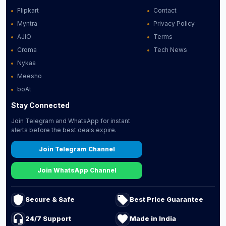
Flipkart
Contact
Myntra
Privacy Policy
AJIO
Terms
Croma
Tech News
Nykaa
Meesho
boAt
Stay Connected
Join Telegram and WhatsApp for instant
alerts before the best deals expire.
Join Telegram Channel
Join WhatsApp Channel
shield
local_offer
Secure & Safe
Best Price Guarantee
headset_mic
favorite
24/7 Support
Made in India