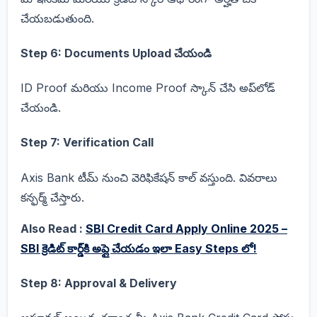
చేయబడుతుంది.
Step 6: Documents Upload చేయండి
ID Proof మరియు Income Proof స్కాన్ చేసి అప్‌లోడ్
చేయండి.
Step 7: Verification Call
Axis Bank టీమ్‌ నుంచి వెరిఫికేషన్ కాల్ వస్తుంది. వివరాలు
కన్ఫర్మ్ చేస్తారు.
Also Read :
SBI Credit Card Apply Online 2025 –
SBI క్రెడిట్ కార్డ్‌కి అప్లై చేయడం ఇలా Easy Steps లో!
Step 8: Approval & Delivery