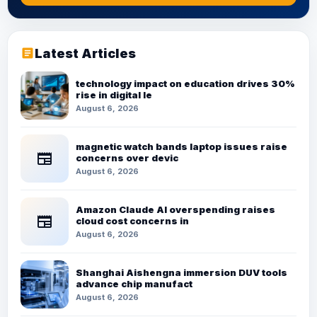
Latest Articles
article
technology impact on education drives 30%
rise in digital le
August 6, 2026
magnetic watch bands laptop issues raise
newspaper
concerns over devic
August 6, 2026
Amazon Claude AI overspending raises
newspaper
cloud cost concerns in
August 6, 2026
Shanghai Aishengna immersion DUV tools
advance chip manufact
August 6, 2026