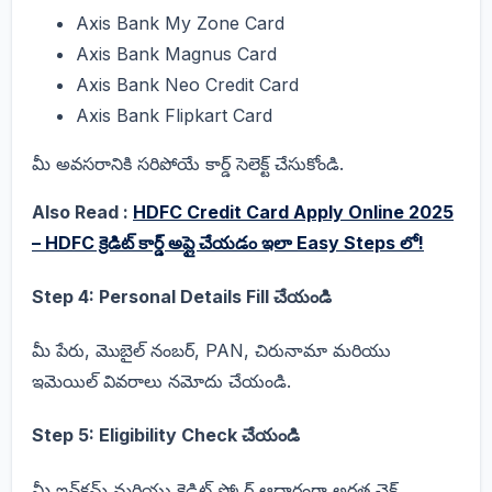
Axis Bank My Zone Card
Axis Bank Magnus Card
Axis Bank Neo Credit Card
Axis Bank Flipkart Card
మీ అవసరానికి సరిపోయే కార్డ్ సెలెక్ట్ చేసుకోండి.
Also Read :
HDFC Credit Card Apply Online 2025
– HDFC క్రెడిట్ కార్డ్‌ అప్లై చేయడం ఇలా Easy Steps లో!
Step 4: Personal Details Fill చేయండి
మీ పేరు, మొబైల్ నంబర్, PAN, చిరునామా మరియు
ఇమెయిల్ వివరాలు నమోదు చేయండి.
Step 5: Eligibility Check చేయండి
మీ ఇన్‌కమ్ మరియు క్రెడిట్ స్కోర్ ఆధారంగా అర్హత చెక్