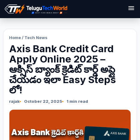
menu
Home
/
Tech News
Axis Bank Credit Card
Apply Online 2025 –
ఆక్సిస్ బ్యాంక్ క్రెడిట్ కార్డ్ అప్లై
చేయడం ఇలా Easy Steps
లో!
rajak
October 22, 2025
1 min read