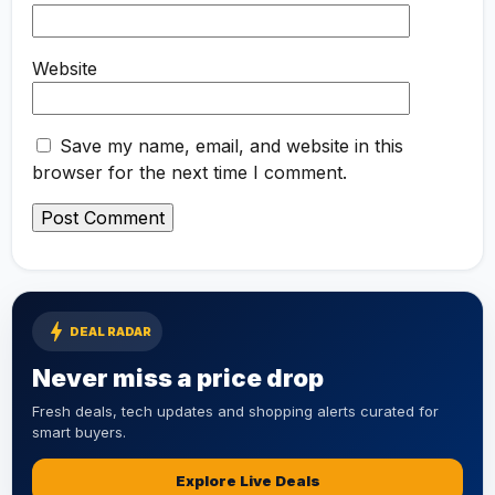
Website
Save my name, email, and website in this
browser for the next time I comment.
bolt
DEAL RADAR
Never miss a price drop
Fresh deals, tech updates and shopping alerts curated for
smart buyers.
Explore Live Deals