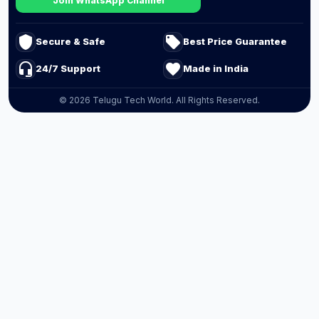
Join WhatsApp Channel
shield
local_offer
Secure & Safe
Best Price Guarantee
headset_mic
favorite
24/7 Support
Made in India
© 2026 Telugu Tech World. All Rights Reserved.