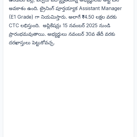
అవకాశం ఉంది. ట్రైనింగ్ పూర్తయ్యాక Assistant Manager
(E1 Grade) గా నియమిస్తారు. అలాగే ₹14.50 లక్షల వరకు
CTC లభిస్తుంది. అప్లికేషన్లు 15 నవంబర్ 2025 నుండి
ప్రారంభమవుతాయి. అభ్యర్థులు నవంబర్ 30వ తేదీ వరకు
దరఖాస్తులు పెట్టుకోవచ్చ.