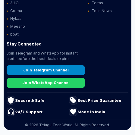
AJIO
Terms
Croma
Tech News
Nykaa
Meesho
boAt
Stay Connected
Join Telegram and WhatsApp for instant
alerts before the best deals expire.
Join Telegram Channel
Join WhatsApp Channel
shield
local_offer
Secure & Safe
Best Price Guarantee
headset_mic
favorite
24/7 Support
Made in India
© 2026 Telugu Tech World. All Rights Reserved.