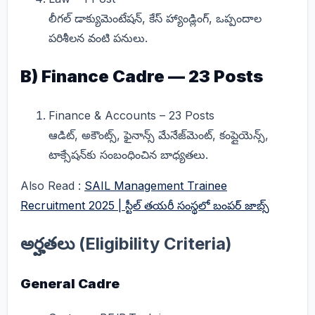
లీగల్ డాక్యుమెంటేషన్, కేస్ హ్యాండ్లింగ్, ఒప్పందాల
పరిశీలన వంటి పనులు.
B) Finance Cadre — 23 Posts
Finance & Accounts – 23 Posts
ఆడిట్, అకౌంట్స్, ఫైనాన్స్ మేనేజ్‌మెంట్, కంప్లైయెన్స్,
టాక్సేషన్‌కు సంబంధించిన బాధ్యతలు.
Also Read :
SAIL Management Trainee
Recruitment 2025 | స్టీల్ తయరీ సంస్థలో బంపర్ జాబ్స్
అర్హతలు (Eligibility Criteria)
General Cadre