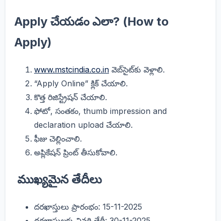
Apply చేయడం ఎలా? (How to
Apply)
www.mstcindia.co.in
వెబ్‌సైట్‌కు వెళ్లాలి.
“Apply Online” క్లిక్ చేయాలి.
కొత్త రిజిస్ట్రేషన్ చేయాలి.
ఫోటో, సంతకం, thumb impression and
declaration upload చేయాలి.
ఫీజు చెల్లించాలి.
అప్లికేషన్ ప్రింట్ తీసుకోవాలి.
ముఖ్యమైన తేదీలు
దరఖాస్తులు ప్రారంభం: 15-11-2025
దరఖాస్తులకు చివరి తేదీ: 30-11-2025