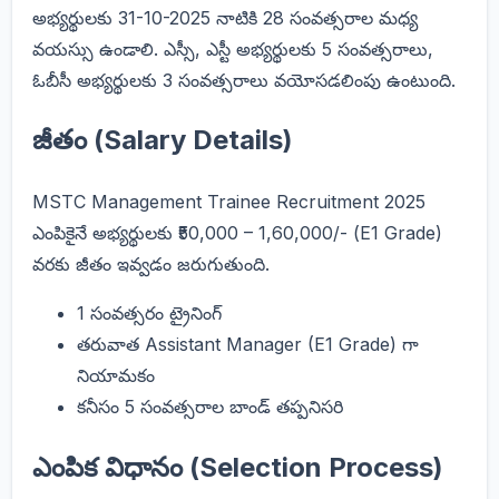
అభ్యర్థులకు 31-10-2025 నాటికి 28 సంవత్సరాల మధ్య
వయస్సు ఉండాలి. ఎస్సీ, ఎస్టీ అభ్యర్థులకు 5 సంవత్సరాలు,
ఓబీసీ అభ్యర్థులకు 3 సంవత్సరాలు వయోసడలింపు ఉంటుంది.
జీతం (Salary Details)
MSTC Management Trainee Recruitment 2025
ఎంపికైనే అభ్యర్థులకు ₹50,000 – 1,60,000/- (E1 Grade)
వరకు జీతం ఇవ్వడం జరుగుతుంది.
1 సంవత్సరం ట్రైనింగ్
తరువాత Assistant Manager (E1 Grade) గా
నియామకం
కనీసం 5 సంవత్సరాల బాండ్ తప్పనిసరి
ఎంపిక విధానం (Selection Process)