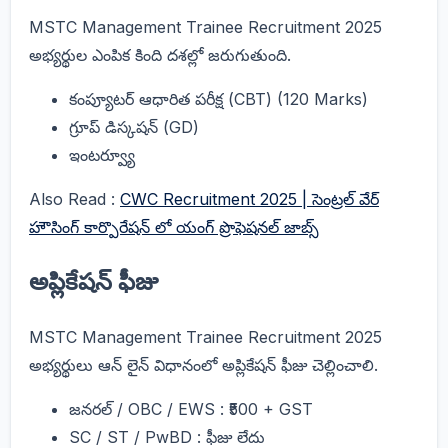
MSTC Management Trainee Recruitment 2025
అభ్యర్థుల ఎంపిక కింది దశల్లో జరుగుతుంది.
కంప్యూటర్ ఆధారిత పరీక్ష (CBT) (120 Marks)
గ్రూప్ డిస్కషన్ (GD)
ఇంటర్వ్యూ
Also Read :
CWC Recruitment 2025 | సెంట్రల్ వేర్
హౌసింగ్ కార్పొరేషన్ లో యంగ్ ప్రొఫెషనల్ జాబ్స్
అప్లికేషన్ ఫీజు
MSTC Management Trainee Recruitment 2025
అభ్యర్థులు ఆన్ లైన్ విధానంలో అప్లికేషన్ ఫీజు చెల్లించాలి.
జనరల్ / OBC / EWS : ₹500 + GST
SC / ST / PwBD : ఫీజు లేదు