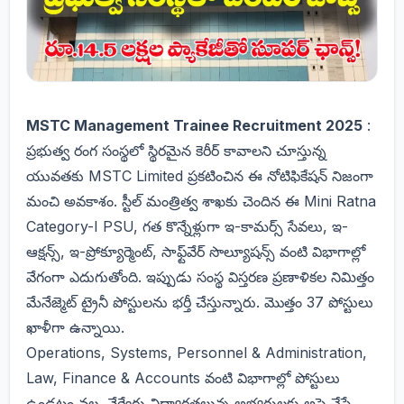
MSTC Management Trainee Recruitment 2025
:
ప్రభుత్వ రంగ సంస్థలో స్థిరమైన కెరీర్ కావాలని చూస్తున్న
యువతకు MSTC Limited ప్రకటించిన ఈ నోటిఫికేషన్ నిజంగా
మంచి అవకాశం. స్టీల్ మంత్రిత్వ శాఖకు చెందిన ఈ Mini Ratna
Category-I PSU, గత కొన్నేళ్లుగా ఇ-కామర్స్ సేవలు, ఇ-
ఆక్షన్స్, ఇ-ప్రోక్యూర్మెంట్, సాఫ్ట్‌వేర్ సొల్యూషన్స్ వంటి విభాగాల్లో
వేగంగా ఎదుగుతోంది. ఇప్పుడు సంస్థ విస్తరణ ప్రణాళికల నిమిత్తం
మేనేజ్మెట్ ట్రైనీ పోస్టులను భర్తీ చేస్తున్నారు. మొత్తం 37 పోస్టులు
ఖాళీగా ఉన్నాయి.
Operations, Systems, Personnel & Administration,
Law, Finance & Accounts వంటి విభాగాల్లో పోస్టులు
ఉండటం వల్ల, వేర్వేరు విద్యార్హతలున్న అభ్యర్థులకు అప్లై చేసే