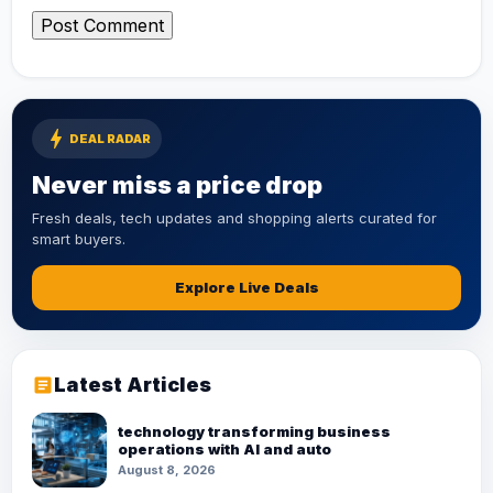
bolt
DEAL RADAR
Never miss a price drop
Fresh deals, tech updates and shopping alerts curated for
smart buyers.
Explore Live Deals
Latest Articles
article
technology transforming business
operations with AI and auto
August 8, 2026