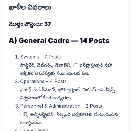
ఖాళీల వివరాలు
మొత్తం పోస్టులు: 37
A) General Cadre — 14 Posts
Systems – 7 Posts
సాఫ్ట్‌వేర్, నెట్‌వర్క్, డేటాబేస్, IT ఇన్‌ఫ్రాస్ట్రక్చర్ సహా
టెక్నికల్ ఆపరేషన్ల‌కు సంబంధించిన పని.
Operations – 4 Posts
ప్రాజెక్ట్ మేనేజ్‌మెంట్, ప్రోక్యూర్మెంట్, బిజినెస్ ఆపరేషన్స్
నిర్వహణలో కీలక బాధ్యతలు.
Personnel & Administration – 2 Posts
HR, అడ్మినిస్ట్రేషన్, సిబ్బంది నిర్వహణకు సంబంధించిన
కార్యాచరణ.
Law – 1 Post