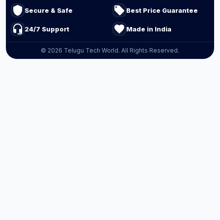
shield
local_offer
Secure & Safe
Best Price Guarantee
headset_mic
favorite
24/7 Support
Made in India
© 2026 Telugu Tech World. All Rights Reserved.