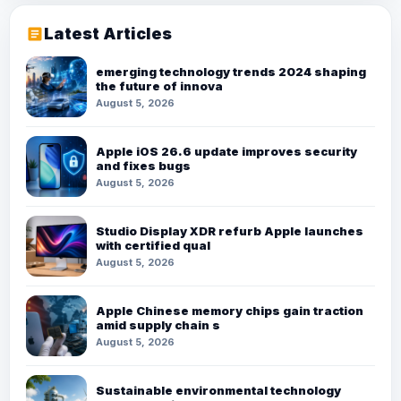
Latest Articles
article
emerging technology trends 2024 shaping
the future of innova
August 5, 2026
Apple iOS 26.6 update improves security
and fixes bugs
August 5, 2026
Studio Display XDR refurb Apple launches
with certified qual
August 5, 2026
Apple Chinese memory chips gain traction
amid supply chain s
August 5, 2026
Sustainable environmental technology