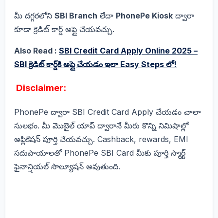
మీ దగ్గరలోని
SBI Branch
లేదా
PhonePe Kiosk
ద్వారా
కూడా క్రెడిట్ కార్డ్ అప్లై చేయవచ్చు.
Also Read :
SBI Credit Card Apply Online 2025 –
SBI క్రెడిట్ కార్డ్‌కి అప్లై చేయడం ఇలా Easy Steps లో!
Disclaimer:
PhonePe ద్వారా SBI Credit Card Apply చేయడం చాలా
సులభం. మీ మొబైల్ యాప్ ద్వారానే మీరు కొన్ని నిమిషాల్లో
అప్లికేషన్ పూర్తి చేయవచ్చు. Cashback, rewards, EMI
సదుపాయాలతో PhonePe SBI Card మీకు పూర్తి స్మార్ట్
ఫైనాన్షియల్ సొల్యూషన్ అవుతుంది.