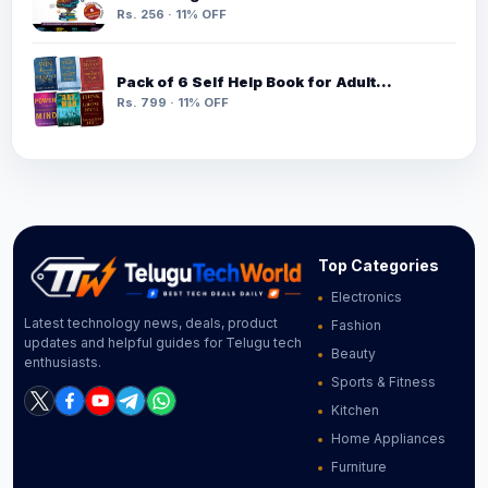
Rs. 256 · 11% OFF
Pack of 6 Self Help Book for Adult…
Rs. 799 · 11% OFF
Top Categories
Electronics
Latest technology news, deals, product
Fashion
updates and helpful guides for Telugu tech
Beauty
enthusiasts.
Sports & Fitness
Kitchen
Home Appliances
Furniture