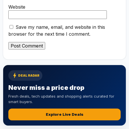
Website
Save my name, email, and website in this
browser for the next time I comment.
bolt
DEAL RADAR
Never miss a price drop
Fresh deals, tech updates and shopping alerts curated for
smart buyers.
Explore Live Deals