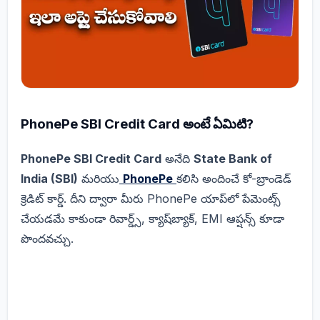
PhonePe SBI Credit Card అంటే ఏమిటి?
PhonePe SBI Credit Card
అనేది
State Bank of
India (SBI)
మరియు
PhonePe
కలిసి అందించే కో-బ్రాండెడ్
క్రెడిట్ కార్డ్. దీని ద్వారా మీరు PhonePe యాప్‌లో పేమెంట్స్
చేయడమే కాకుండా రివార్డ్స్, క్యాష్‌బ్యాక్, EMI ఆప్షన్స్ కూడా
పొందవచ్చు.