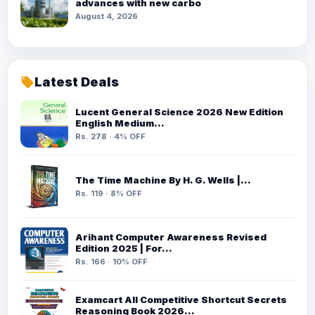
advances with new carbo
August 4, 2026
Latest Deals
local_offer
Lucent General Science 2026 New Edition
English Medium…
Rs. 278 · 4% OFF
The Time Machine By H. G. Wells |…
Rs. 119 · 8% OFF
Arihant Computer Awareness Revised
Edition 2025 | For…
Rs. 166 · 10% OFF
Examcart All Competitive Shortcut Secrets
Reasoning Book 2026…