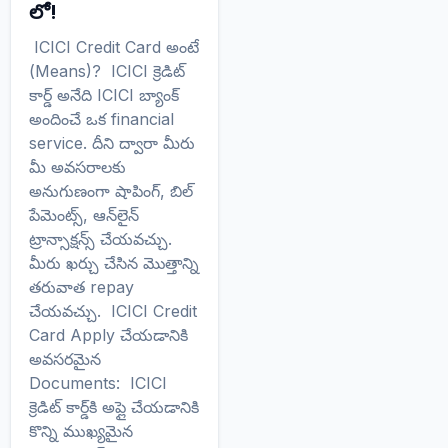
లో!
ICICI Credit Card అంటే
(Means)? ICICI క్రెడిట్
కార్డ్ అనేది ICICI బ్యాంక్
అందించే ఒక financial
service. దీని ద్వారా మీరు
మీ అవసరాలకు
అనుగుణంగా షాపింగ్, బిల్
పేమెంట్స్, ఆన్‌లైన్
ట్రాన్సాక్షన్స్ చేయవచ్చు.
మీరు ఖర్చు చేసిన మొత్తాన్ని
తరువాత repay
చేయవచ్చు. ICICI Credit
Card Apply చేయడానికి
అవసరమైన
Documents: ICICI
క్రెడిట్ కార్డ్‌కి అప్లై చేయడానికి
కొన్ని ముఖ్యమైన