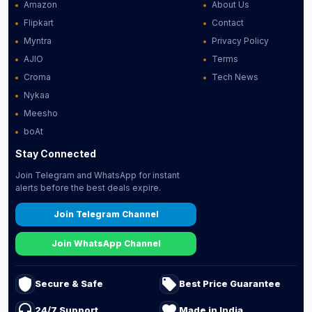
Amazon
About Us
Flipkart
Contact
Myntra
Privacy Policy
AJIO
Terms
Croma
Tech News
Nykaa
Meesho
boAt
Stay Connected
Join Telegram and WhatsApp for instant
alerts before the best deals expire.
Join Telegram Channel
Join WhatsApp Channel
shield
local_offer
Secure & Safe
Best Price Guarantee
headset_mic
favorite
24/7 Support
Made in India